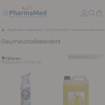
Ga naar de inhoud
Toggle Nav
Wink
Algemeen onderhoud
Luchtverfrissers
Geurneutraliseerder
Geurneutraliseerders
Filteren
Van
Producten
1
-
12
van
23