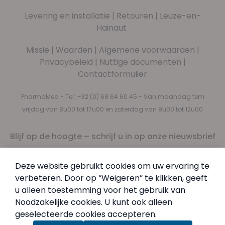
Levering en installatie
|
Retouren
|
Leuze-en-
Hainaut
Missie
|
Waarden
|
Algemene voorwaarden
|
Privacybeleid
|
Nuttige documenten
|
Contactformulier
PharmaMed - Tel:
+32 (0) 68 64 60 45
- Van maandag tem
vrijdag van 8u00 tot 17u00 en zaterdag van 9u00 tot 12u00
Blijf op de hoogte – schrijf u in op onze nieuwsbrief
Nieuwsbrief
Abonneer u op onze nieuwsbrief
Deze website gebruikt cookies om uw ervaring te
Inschrijven
verbeteren. Door op “Weigeren” te klikken, geeft
Door in te schrijven, aanvaardt u ons
Privacybeleid
.
u alleen toestemming voor het gebruik van
Noodzakelijke cookies. U kunt ook alleen
geselecteerde cookies accepteren.