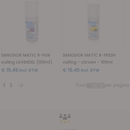
SANODOR MATIC R-PUR
SANODOR MATIC R-FRESH
vulling LAVENDEL (100ml)
vulling - citroen - 100ml
€ 15,45
€ 15,45
1
2
Toon
per pagina
Pagina
U lees momenteel pagina
Pagina
Pagina
Volgende