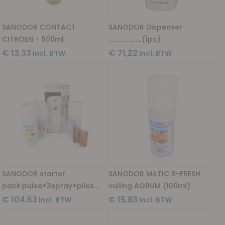
SANODOR CONTACT
SANODOR Dispenser
CITROEN - 500ml
......................(1pc)
€ 13,33
€ 71,22
SANODOR starter
SANODOR MATIC R-FRESH
pack:pulse+3spray+piles
vulling AGRUM (100ml)
(1pc)
€ 104,53
€ 15,83