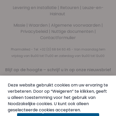
Levering en installatie
|
Retouren
|
Leuze-en-
Hainaut
Missie
|
Waarden
|
Algemene voorwaarden
|
Privacybeleid
|
Nuttige documenten
|
Contactformulier
PharmaMed - Tel:
+32 (0) 68 64 60 45
- Van maandag tem
vrijdag van 8u00 tot 17u00 en zaterdag van 9u00 tot 12u00
Blijf op de hoogte – schrijf u in op onze nieuwsbrief
Nieuwsbrief
Abonneer u op onze nieuwsbrief
Deze website gebruikt cookies om uw ervaring te
Inschrijven
verbeteren. Door op “Weigeren” te klikken, geeft
Door in te schrijven, aanvaardt u ons
Privacybeleid
.
u alleen toestemming voor het gebruik van
Noodzakelijke cookies. U kunt ook alleen
geselecteerde cookies accepteren.