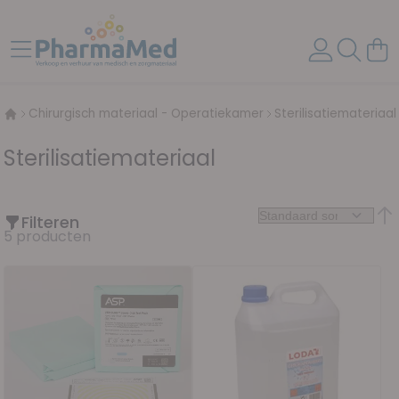
Ga naar de inhoud
Toggle Nav
Wink
Chirurgisch materiaal - Operatiekamer
Sterilisatiemateriaal
Sterilisatiemateriaal
Filteren
Van
5
producten