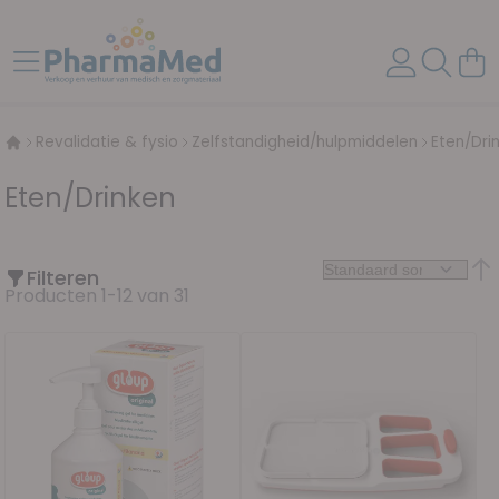
Ga naar de inhoud
Toggle Nav
Wink
Revalidatie & fysio
Zelfstandigheid/hulpmiddelen
Eten/Dri
Eten/Drinken
Filteren
Van
Producten
1
-
12
van
31