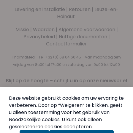
Levering en installatie
|
Retouren
|
Leuze-en-
Hainaut
Missie
|
Waarden
|
Algemene voorwaarden
|
Privacybeleid
|
Nuttige documenten
|
Contactformulier
PharmaMed - Tel:
+32 (0) 68 64 60 45
- Van maandag tem
vrijdag van 8u00 tot 17u00 en zaterdag van 9u00 tot 12u00
Blijf op de hoogte – schrijf u in op onze nieuwsbrief
Nieuwsbrief
Abonneer u op onze nieuwsbrief
Deze website gebruikt cookies om uw ervaring te
Inschrijven
verbeteren. Door op “Weigeren” te klikken, geeft
Door in te schrijven, aanvaardt u ons
Privacybeleid
.
u alleen toestemming voor het gebruik van
Noodzakelijke cookies. U kunt ook alleen
geselecteerde cookies accepteren.