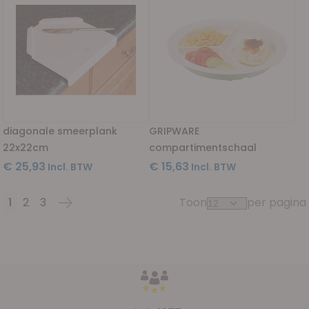
diagonale smeerplank
GRIPWARE
22x22cm
compartimentschaal
€ 25,93
€ 15,63
1
2
3
Toon
per pagina
Pagina
U lees momenteel pagina
Pagina
Pagina
Pagina
Volgende