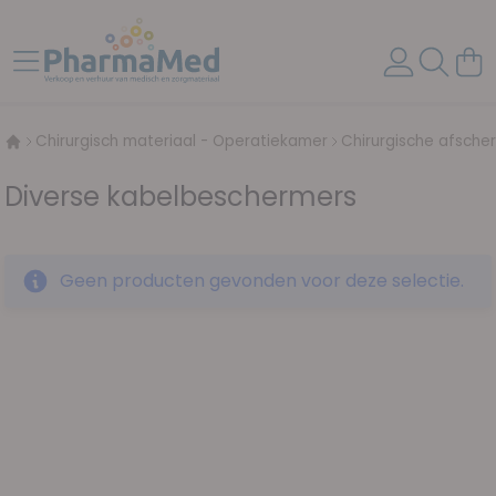
Ga naar de inhoud
Toggle Nav
Wink
Chirurgisch materiaal - Operatiekamer
Chirurgische afsche
Diverse kabelbeschermers
Geen producten gevonden voor deze selectie.