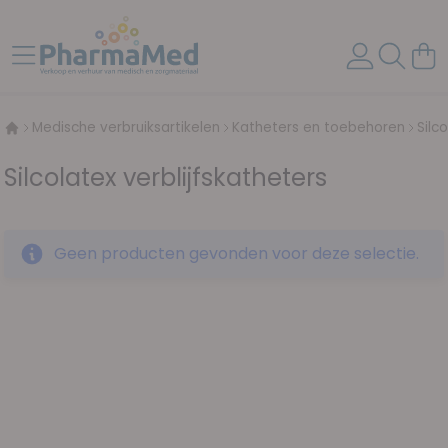
Ga naar de inhoud
Toggle Nav
Wink
Medische verbruiksartikelen
Katheters en toebehoren
Silc
Silcolatex verblijfskatheters
Geen producten gevonden voor deze selectie.