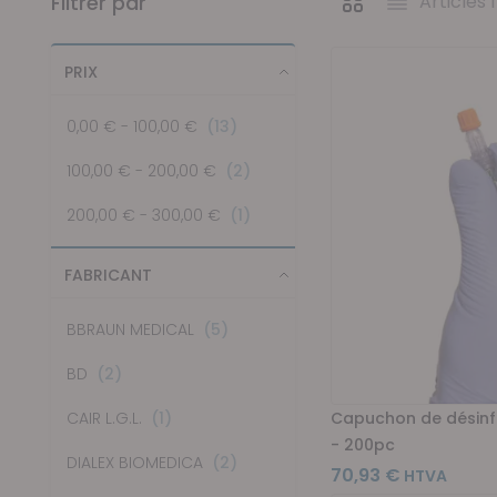
Filtrer par
Articles
1
Afficher en
Grille
Liste
PRIX
articles
0,00 €
-
100,00 €
13
articles
100,00 €
-
200,00 €
2
article
200,00 €
-
300,00 €
1
FABRICANT
articles
BBRAUN MEDICAL
5
articles
BD
2
article
Capuchon de désinfe
CAIR L.G.L.
1
- 200pc
articles
DIALEX BIOMEDICA
2
70,93 €