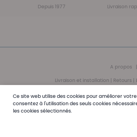
Depuis 1977
Livraison ra
A propos
Livraison et installation
|
Retours
|
Mission
|
Valeurs
|
Conditions générales
|
Vie 
Ce site web utilise des cookies pour améliorer votre 
consentez à l'utilisation des seuls cookies nécess
PharmaMed - Tél:
+32 (0) 68 64 60 45
- Du Lundi au
les cookies sélectionnés.
© PharmaMed.
Paramètres des cookies
Made by Wimakei