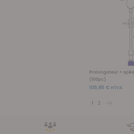
Prolongateur + spike
(100pc)
105,85 €
1
2
Page
Vous lisez actue
Page
Page
Suivant