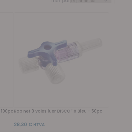
Trier par
Par ordr
- 100pc
Robinet 3 voies luer DISCOFIX Bleu - 50pc
28,30 €