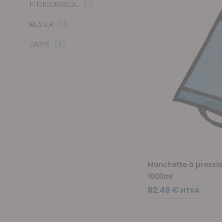
article
INTERSURGICAL
1
article
RIESTER
1
articles
ZARYS
4
Manchette à pressio
1000ml
82,49 €