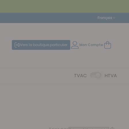
Langue
Français
Vers la boutique particulier
Mon Compte
Mon panier
TVAC
HTVA