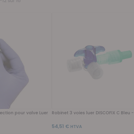
-
12
sur
16
ction pour valve Luer
Robinet 3 voies luer DISCOFIX C Bleu 
54,51 €