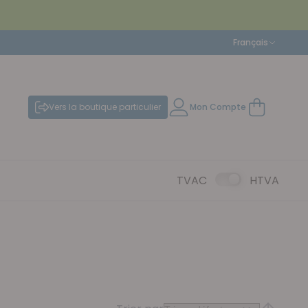
Langue
Français
Vers la boutique particulier
Mon Compte
Mon panier
TVAC
HTVA