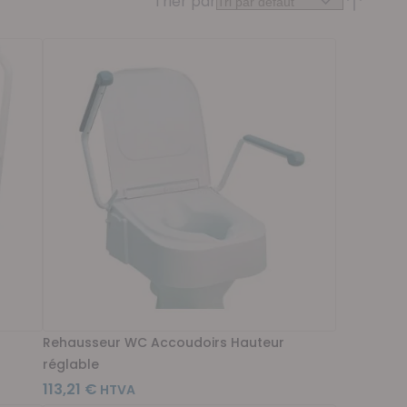
Trier par
Par ordr
Rehausseur WC Accoudoirs Hauteur
réglable
113,21 €