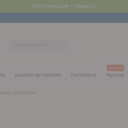
Client particulier ? Cliquez ici
Découvrir
nte
Location de matériel
Formations
Myshop
niques
La toilette