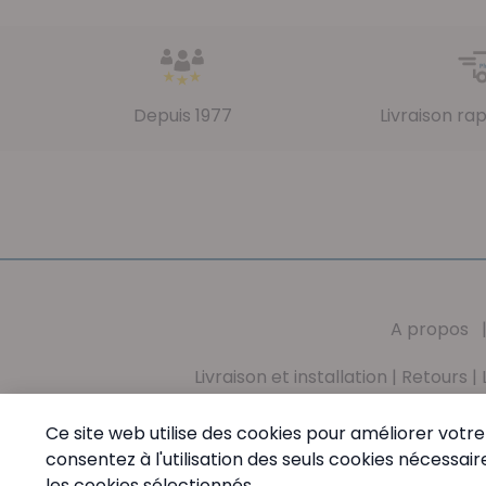
Depuis 1977
Livraison ra
A propos
Livraison et installation
|
Retours
|
Mission
|
Valeurs
|
Conditions générales
|
Vie 
Ce site web utilise des cookies pour améliorer votre 
consentez à l'utilisation des seuls cookies nécess
PharmaMed - Tél:
+32 (0) 68 64 60 45
- Du Lundi au
les cookies sélectionnés.