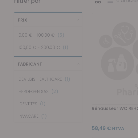
Filtrer par
6
article
Afficher en
Grille
Liste
PRIX
articles
0,00 €
-
100,00 €
5
article
100,00 €
-
200,00 €
1
FABRICANT
article
DEVILBIS HEALTHCARE
1
articles
HERDEGEN SAS
2
article
IDENTITES
1
Réhausseur WC REH
article
INVACARE
1
58,49 €