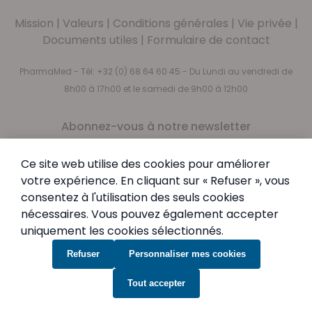
Mission
|
Valeurs
|
Conditions générales
|
Vie privée
|
Documents utiles
|
Formulaire de contact
PharmaMed - Tél:
+32 (0) 68 64 60 45
- Du Lundi au vendredi de
8h00 à 17h00 et le samedi de 9h00 à 12h00
Abonnez-vous à notre newsletter
Newsletter
Inscription à notre newsletter :
Ce site web utilise des cookies pour améliorer
Inscription
votre expérience. En cliquant sur « Refuser », vous
consentez à l'utilisation des seuls cookies
En vous abonnant, vous acceptez notre
Politique de
nécessaires. Vous pouvez également accepter
confidentialité
uniquement les cookies sélectionnés.
Refuser
Personnaliser mes cookies
Tout accepter
© PharmaMed.