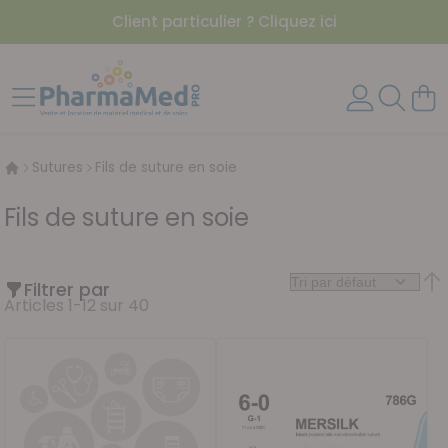
Client particulier ? Cliquez ici
Aller au contenu
Affichage navigation
Mon 
Sutures
Fils de suture en soie
Fils de suture en soie
Filtrer par
Par
Articles
1
-
12
sur
40