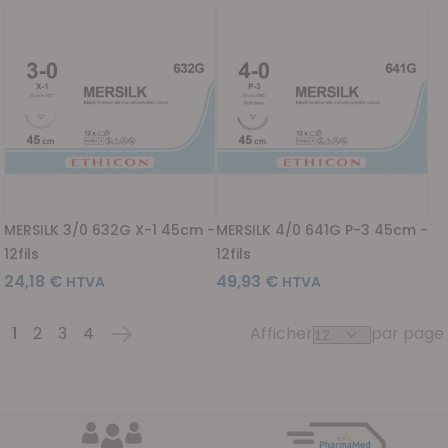
MERSILK 3/0 632G X-1 45cm -
MERSILK 4/0 641G P-3 45cm -
12fils
12fils
24,18 €
49,93 €
1
2
3
4
Afficher
par page
Page
Vous lisez actuellement la page
Page
Page
Page
Page
Suivant