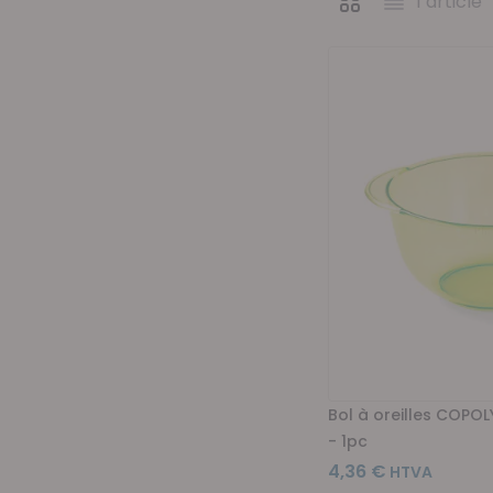
1
article
Afficher en
Grille
Liste
Bol à oreilles COPOLY
- 1pc
4,36 €