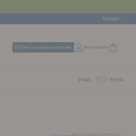
Langue
Français
Vers la boutique particulier
Mon Compte
Mon panier
TVAC
HTVA