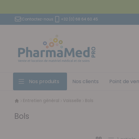
Aller au contenu
Contactez-nous
+32 (0) 68 64 60 45
Nos produits
Nos clients
Point de ve
Entretien général
Vaisselle
Bols
Bols