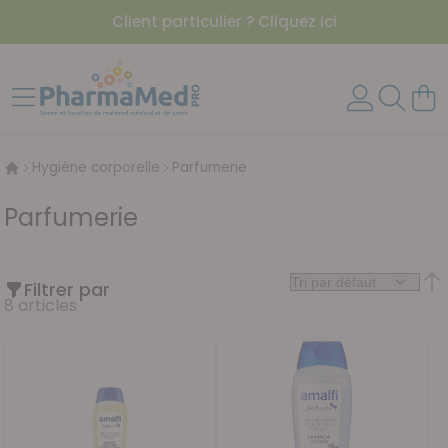
Client particulier ? Cliquez ici
Aller au contenu
Affichage navigation
Mon 
Hygiène corporelle
Parfumerie
Parfumerie
Filtrer par
Par
8
articles