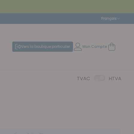
Langue
Français
Vers la boutique particulier
Mon Compte
Mon panier
TVAC
HTVA