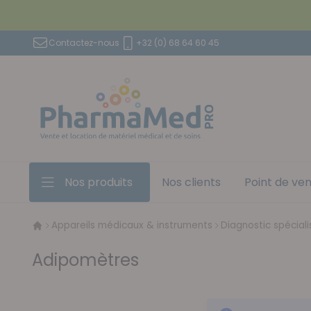
Aller au contenu
Contactez-nous
+32 (0) 68 64 60 45
Nos produits
Nos clients
Point de ve
Appareils médicaux & instruments
Diagnostic spéciali
Adipomètres