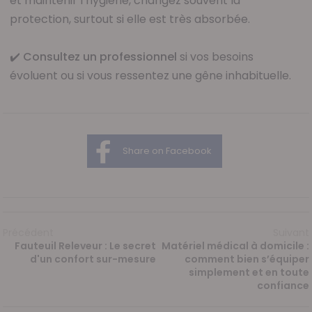
et maintenir l’hygiène, changez souvent la
protection, surtout si elle est très absorbée.
✔️
Consultez un professionnel
si vos besoins
évoluent ou si vous ressentez une gêne inhabituelle.
Share on Facebook
Précédent
Suivant
Fauteuil Releveur : Le secret
Matériel médical à domicile :
d'un confort sur-mesure
comment bien s’équiper
simplement et en toute
confiance