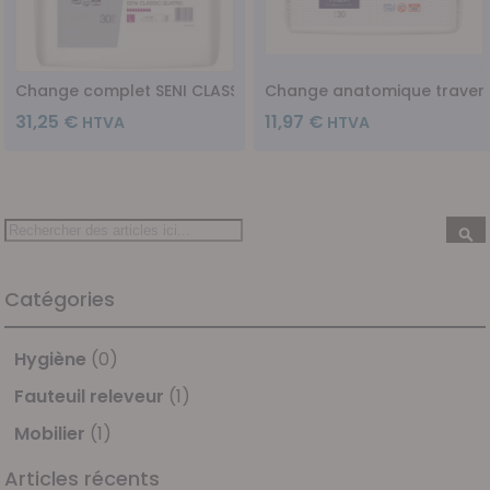
Change complet SENI CLASS Quatro - L 9g - 30pc
Change anatomique traversa
31,25 €
11,97 €
Recherche
Re
Catégories
Hygiène
(0)
Fauteuil releveur
(1)
Mobilier
(1)
Articles récents