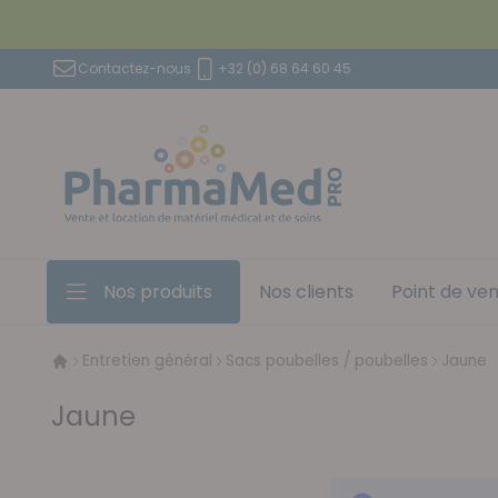
Aller au contenu
Contactez-nous
+32 (0) 68 64 60 45
Nos produits
Nos clients
Point de ve
Entretien général
Sacs poubelles / poubelles
Jaune
Jaune