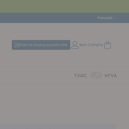
Langue
Français
Vers la boutique particulier
Mon Compte
Mon panier
TVAC
HTVA