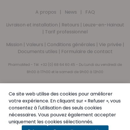
A propos
|
News
|
FAQ
Livraison et installation
|
Retours
|
Leuze-en-Hainaut
|
Tarif professionnel
Mission
|
Valeurs
|
Conditions générales
|
Vie privée
|
Documents utiles
|
Formulaire de contact
PharmaMed - Tél:
+32 (0) 68 64 60 45
- Du Lundi au vendredi de
8h00 à 17h00 et le samedi de 9h00 à 12h00
Abonnez-vous à notre newsletter
Ce site web utilise des cookies pour améliorer
Newsletter
Inscription à notre newsletter :
votre expérience. En cliquant sur « Refuser », vous
consentez à l'utilisation des seuls cookies
Inscription
nécessaires. Vous pouvez également accepter
En vous abonnant, vous acceptez notre
Politique de
uniquement les cookies sélectionnés.
confidentialité