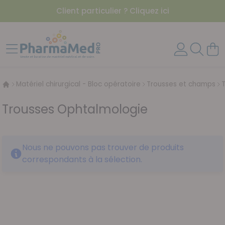
Client particulier ? Cliquez ici
Aller au contenu
Affichage navigation
Mon 
Matériel chirurgical - Bloc opératoire
Trousses et champs
Trousses Ophtalmologie
Nous ne pouvons pas trouver de produits
correspondants à la sélection.