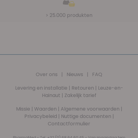
> 25.000 produkten
Over ons
|
Nieuws
|
FAQ
Levering en installatie
|
Retouren
|
Leuze-en-
Hainaut
|
Zakelijk tarief
Missie
|
Waarden
|
Algemene voorwaarden
|
Privacybeleid
|
Nuttige documenten
|
Contactformulier
PharmaMed - Tel:
+32 (0) 68 64 60 45
- Van maandag tem