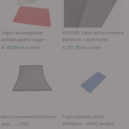
Tapis rectangulaire
GUZZLER Tapis anti poussière
antidérapant rouge -
60x90cm - anthracite
45x38vm
€ 43,90
€ 27,75
Mat stofwerend 60x40cm
Tapis adhésif ZARYS
grijs ..........(1st)
45x115cm - 10x30 feuilles