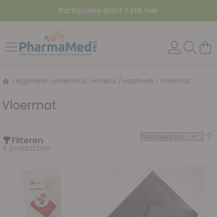
Particuliere klant ? Klik hier
Ga naar de inhoud
Toggle Nav
Wink
Algemeen onderhoud
Horeca / vaatwerk
Vloermat
Vloermat
Filteren
Van
4
producten