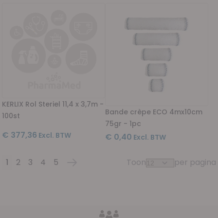
KERLIX Rol Steriel 11,4 x 3,7m -
Bande crèpe ECO 4mx10cm
100st
75gr - 1pc
€ 377,36
€ 0,40
1
2
3
4
5
Toon
per pagina
Pagina
U lees momenteel pagina
Pagina
Pagina
Pagina
Pagina
Pagina
Volgende