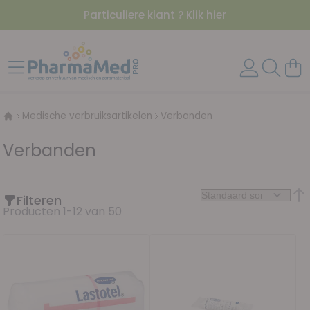
Particuliere klant ? Klik hier
Ga naar de inhoud
Toggle Nav
Wink
Medische verbruiksartikelen
Verbanden
Verbanden
Filteren
Van
Producten
1
-
12
van
50