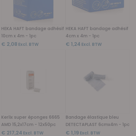
HEKA HAFT bandage adhésif
HEKA HAFT bandage adhésif
10cm x 4m - 1pc
4cm x 4m - 1pc
€ 2,08
€ 1,24
Kerlix super éponges 6665
Bandage élastique bleu
AMD 15,2x17cm - 12x50pc
DETECTAPLAST 6cmx4m - 1pc
€ 217,24
€ 1,19