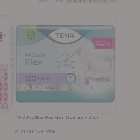
Sorteer op
Van hoog
TENA ProSkin Flex Maxi Medium - 22st
€ 21,00