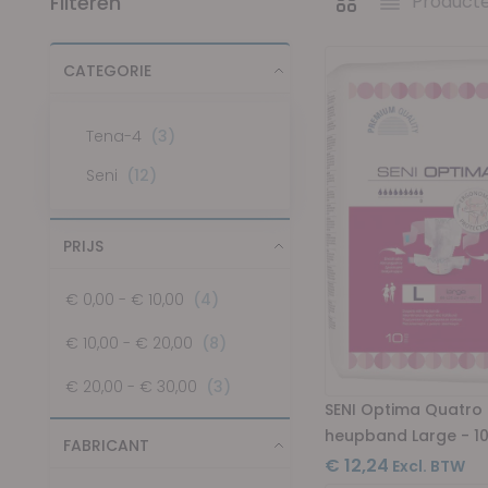
Filteren
Product
Tonen als
Foto-tabel
Lijst
CATEGORIE
items
Tena-4
3
items
Seni
12
PRIJS
items
€ 0,00
-
€ 10,00
4
items
€ 10,00
-
€ 20,00
8
items
€ 20,00
-
€ 30,00
3
SENI Optima Quatro 
heupband Large - 10
FABRICANT
€ 12,24