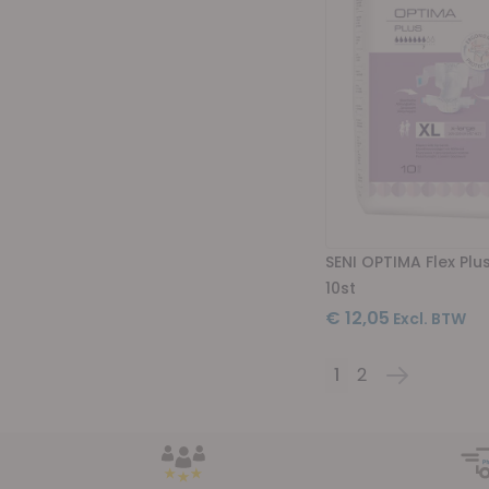
SENI OPTIMA Flex Pl
10st
€ 12,05
1
2
Pagina
U lees momentee
Pagina
Pagina
Volgende