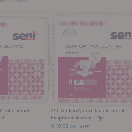
en
1
-
12
van
15
Kleefluier met
SENI Optima Quatro Kleefluier met
st
heupband Medium - 10p
€ 10,92