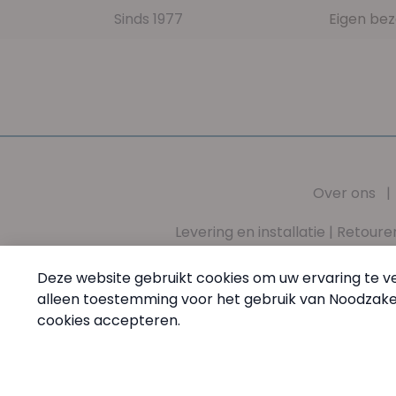
Sinds 1977
Eigen bez
Over ons
Levering en installatie
|
Retoure
Missie
|
Waarden
|
Algemene voorwaarden
|
Pri
Deze website gebruikt cookies om uw ervaring te ve
alleen toestemming voor het gebruik van Noodzakeli
PharmaMed - Tel:
+32 (0) 68 64 60 45
- Van maandag tem
cookies accepteren.
© PharmaMed.
Cookie-instellingen
Made by Wimakeit