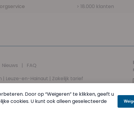
orgservice
> 18.000 klanten
|
Nieuws
|
FAQ
n
|
Leuze-en-Hainaut
|
Zakelijk tarief
vacybeleid
|
Nuttige documenten
|
Contactformulier
rbeteren. Door op “Weigeren” te klikken, geeft u
jke cookies. U kunt ook alleen geselecteerde
Weig
 vrijdag van 8u00 tot 17u00 en zaterdag van 9u00 tot 12u00