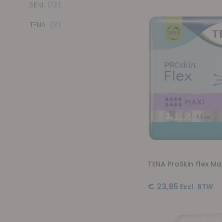
items
SENI
12
items
TENA
3
TENA ProSkin Flex Ma
€ 23,85