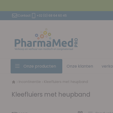
Ga naar de inhoud
Contact
+32 (0) 68 64 60 45
Onze producten
Onze klanten
verk
Incontinentie
Kleefluiers met heupband
Kleefluiers met heupband