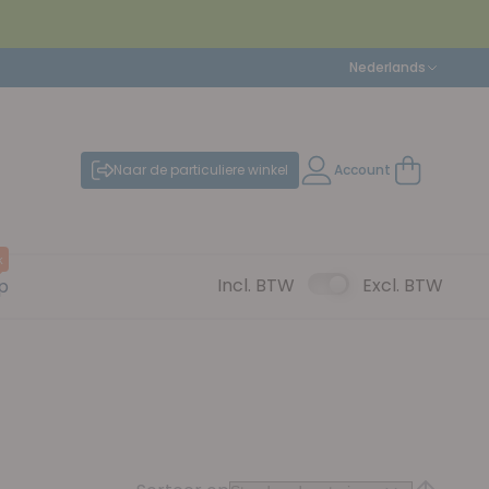
Taal
Nederlands
Naar de particuliere winkel
Account
Winkelwag
k
Incl. BTW
Excl. BTW
p