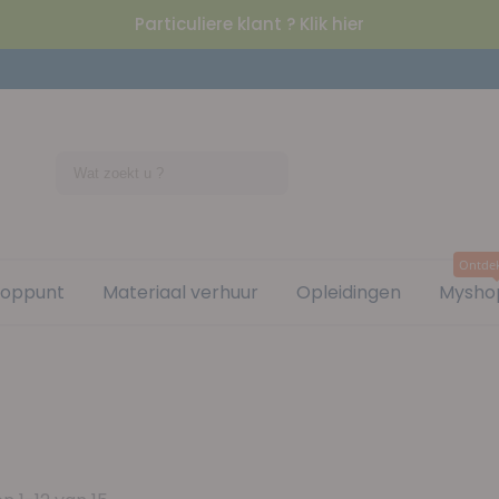
Particuliere klant ? Klik hier
Ontde
ooppunt
Materiaal verhuur
Opleidingen
Mysho