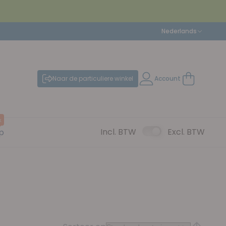
Taal
Nederlands
Naar de particuliere winkel
Account
Winkelwag
k
Incl. BTW
Excl. BTW
p