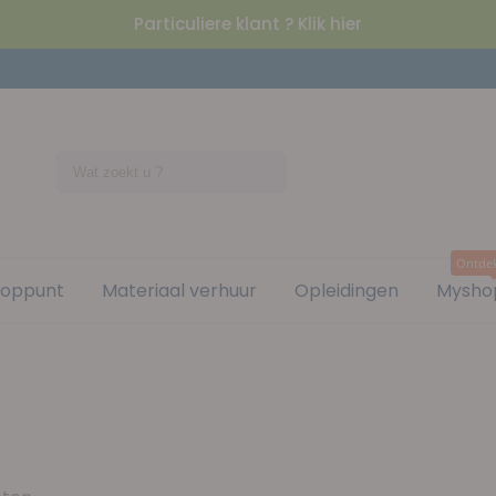
Particuliere klant ? Klik hier
Ontde
ooppunt
Materiaal verhuur
Opleidingen
Mysho