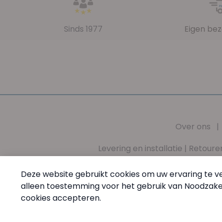
Sinds 1977
Eigen bez
Over ons
Levering en installatie
|
Retoure
Missie
|
Waarden
|
Algemene voorwaarden
|
Pri
Deze website gebruikt cookies om uw ervaring te ve
alleen toestemming voor het gebruik van Noodzakeli
PharmaMed - Tel:
+32 (0) 68 64 60 45
- Van maandag tem
cookies accepteren.
© PharmaMed.
Cookie-instellingen
Made by Wimakeit