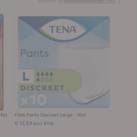
Sorteer op
Van hoog
 9st
TENA Pants Discreet Large - 10st
€ 12,53