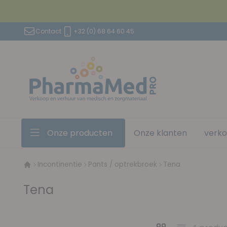
Ga naar de inhoud
Contact
+32 (0) 68 64 60 45
Onze producten
Onze klanten
verk
Incontinentie
Pants / optrekbroek
Tena
Tena