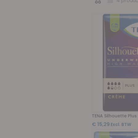
4
produc
Tonen als
Foto-tabel
Lijst
TENA Silhouette Plu
€ 15,29