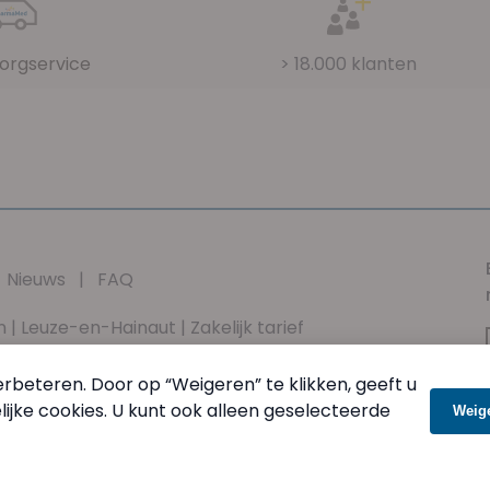
orgservice
> 18.000 klanten
|
Nieuws
|
FAQ
n
|
Leuze-en-Hainaut
|
Zakelijk tarief
vacybeleid
|
Nuttige documenten
|
Contactformulier
rbeteren. Door op “Weigeren” te klikken, geeft u
jke cookies. U kunt ook alleen geselecteerde
Weig
 vrijdag van 8u00 tot 17u00 en zaterdag van 9u00 tot 12u00