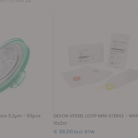
en
1
-
12
van
28
ection 0,2µm - 50pcs
DEVON VESSEL LOOP MINI STERILE - Whi
10x2st
€ 39,00