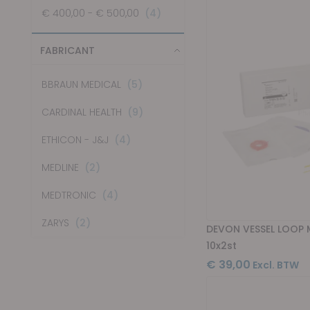
items
€ 400,00
-
€ 500,00
4
FABRICANT
items
BBRAUN MEDICAL
5
items
CARDINAL HEALTH
9
items
ETHICON - J&J
4
items
MEDLINE
2
items
MEDTRONIC
4
items
ZARYS
2
DEVON VESSEL LOOP M
10x2st
€ 39,00