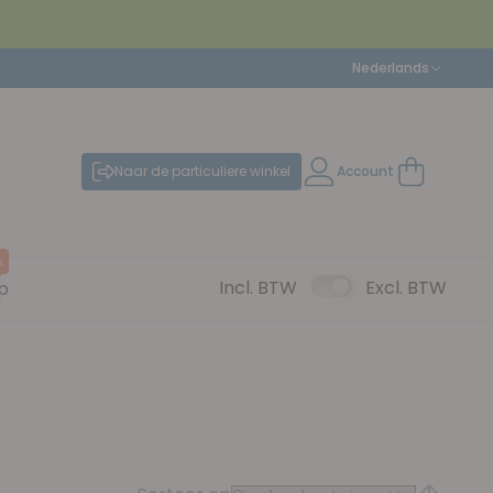
Taal
Nederlands
Naar de particuliere winkel
Account
Winkelwag
k
Incl. BTW
Excl. BTW
p