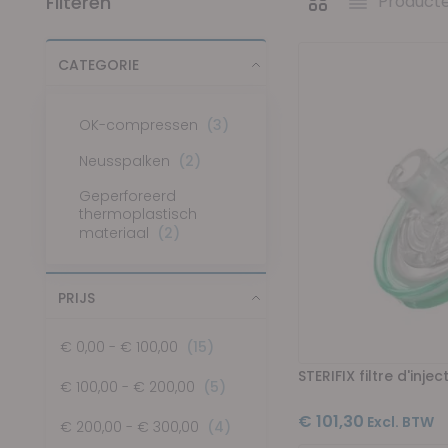
Filteren
Product
Tonen als
Foto-tabel
Lijst
CATEGORIE
items
OK-compressen
3
items
Neusspalken
2
Geperforeerd
thermoplastisch
items
materiaal
2
PRIJS
items
€ 0,00
-
€ 100,00
15
STERIFIX filtre d'inj
items
€ 100,00
-
€ 200,00
5
€ 101,30
items
€ 200,00
-
€ 300,00
4