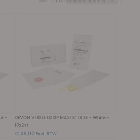
Sorteer op
Van hoog
te -
DEVON VESSEL LOOP MAXI STERILE - White -
10x2st
€ 39,00