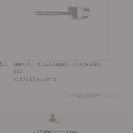
2LTH -
ENDOPATH XCEL BLADELESS TROCAR B12XT -
6pc
€ 473,55
Toon
per pagina
> 25.000 produkten