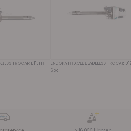
ELESS TROCAR B11LTH -
ENDOPATH XCEL BLADELESS TROCAR B1
6pc
l pagina
de
orgservice
> 18.000 klanten