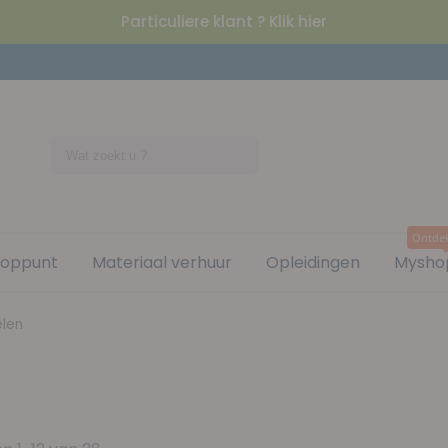
Particuliere klant ? Klik hier
Ontde
ooppunt
Materiaal verhuur
Opleidingen
Mysho
elen