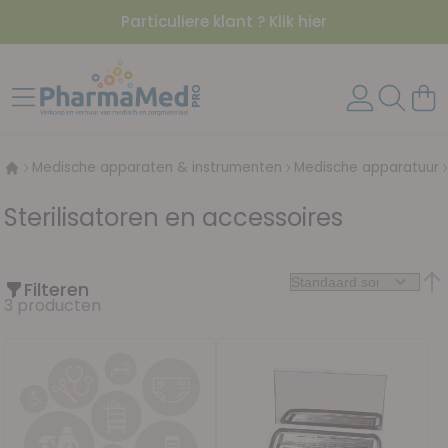
Particuliere klant ? Klik hier
Ga naar de inhoud
Toggle Nav
Wink
Medische apparaten & instrumenten
Medische apparatuur
Sterilisatoren en accessoires
Filteren
Van
3
producten