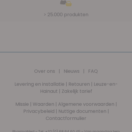
> 25.000 produkten
Over ons
|
Nieuws
|
FAQ
Levering en installatie
|
Retouren
|
Leuze-en-
Hainaut
|
Zakelijk tarief
Missie
|
Waarden
|
Algemene voorwaarden
|
Privacybeleid
|
Nuttige documenten
|
Contactformulier
PharmaMed - Tel:
+32 (0) 68 64 60 45
- Van maandag tem