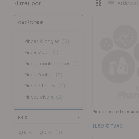
Filtrer par
Articles
1
Afficher en
Grille
Liste
CATÉGORIE
articles
Pinces à ongles
5
article
Pince Magill
1
article
Pinces anatomiques
1
articles
Pince Kocher
3
articles
Pince à tiques
3
articles
Pinces divers
2
Pince ongle transve
PRIX
11,60 €
articles
0,00 €
-
10,00 €
11