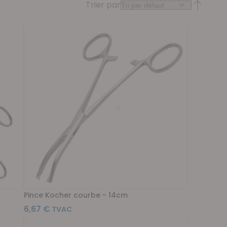
Trier par
Par ordr
Pince Kocher courbe - 14cm
6,67 €