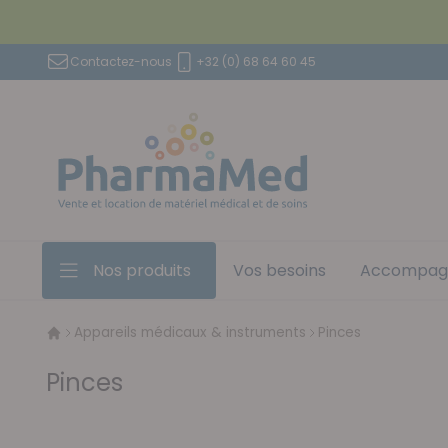
Aller au contenu
Contactez-nous
+32 (0) 68 64 60 45
Nos produits
Vos besoins
Accompag
Appareils médicaux & instruments
Pinces
Pinces