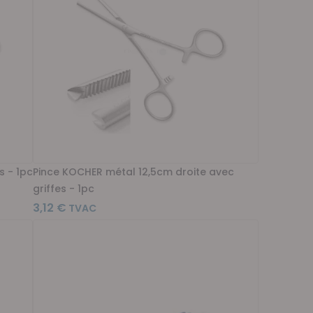
s - 1pc
Pince KOCHER métal 12,5cm droite avec
griffes - 1pc
3,12 €