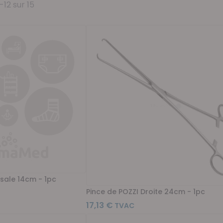
-
12
sur
15
rsale 14cm - 1pc
Pince de POZZI Droite 24cm - 1pc
17,13 €