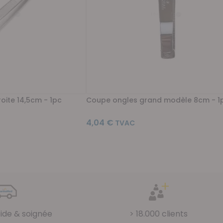
oite 14,5cm - 1pc
Coupe ongles grand modèle 8cm - 1
4,04 €
llement la page
pide & soignée
> 18.000 clients