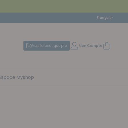
Langue
Français
Vers la boutique pro
Mon Compte
Mon panier
Espace Myshop