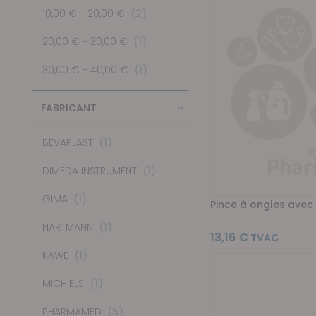
articles
10,00 €
-
20,00 €
2
article
20,00 €
-
30,00 €
1
article
30,00 €
-
40,00 €
1
FABRICANT
article
BEVAPLAST
1
article
DIMEDA INSTRUMENT
1
article
GIMA
1
Pince à ongles avec 
article
HARTMANN
1
13,16 €
article
KAWE
1
article
MICHIELS
1
articles
PHARMAMED
5