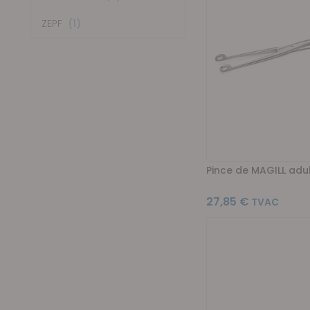
article
ZEPF
1
Pince de MAGILL adu
27,85 €