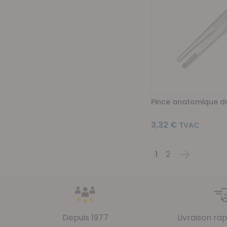
Pince anatomique dr
3,32 €
1
2
Page
Vous lisez actue
Page
Page
Suivant
Depuis 1977
Livraison ra