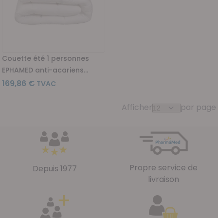
Couette été 1 personnes
EPHAMED anti-acariens
140x200cm
169,86 €
Afficher
par page
Propre service de
Depuis 1977
livraison