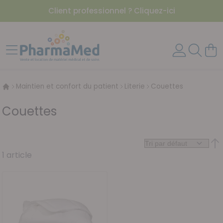
Client professionnel ? Cliquez-ici
Aller au contenu
Affichage navigation
Mon 
Maintien et confort du patient
Literie
Couettes
Couettes
Par
1
article