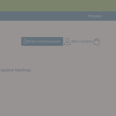
Langue
Français
Vers la boutique pro
Mon Compte
Mon panier
Espace Myshop