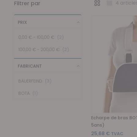
Filtrer par
4
article
Afficher en
Grille
Liste
PRIX
articles
0,00 €
-
100,00 €
2
articles
100,00 €
-
200,00 €
2
FABRICANT
articles
BAUERFEIND
3
article
BOTA
1
Echarpe de bras BO
5ans)
25,68 €