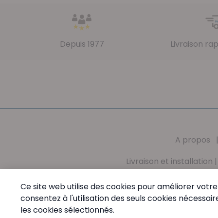
Depuis 1977
Livraison ra
A propos
Livraison et installation
Mission
|
Valeurs
|
Conditions générales
|
Vie 
Ce site web utilise des cookies pour améliorer votre 
consentez à l'utilisation des seuls cookies nécess
PharmaMed - Tél:
+32 (0) 68 64 60 45
- Du Lundi au
les cookies sélectionnés.