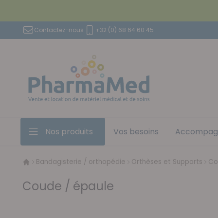
Aller au contenu
Contactez-nous
+32 (0) 68 64 60 45
Nos produits
Vos besoins
Accompag
Bandagisterie / orthopédie
Orthèses et Supports
Co
Coude / épaule