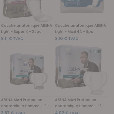
Couche anatomique ABENA
Couche anatomique ABENA
Light - Super 4 - 30pc
Light - Maxi 4A - 8pc
8,11 €
3,10 €
ABENA MAN Protection
ABENA MAN Protection
anatomique Homme - F1 -
anatomique Homme - F2 -
15pc
15pc
3,67 €
4,02 €