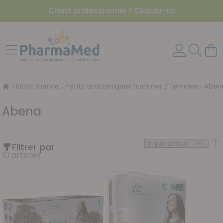
Client professionnel ? Cliquez-ici
Aller au contenu
Affichage navigation
Mon 
Incontinence
Petits anatomiques hommes / femmes
Aben
Abena
Filtrer par
Par
10
articles