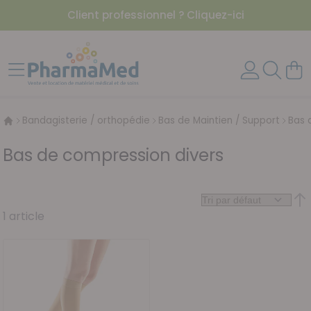
Client professionnel ? Cliquez-ici
Aller au contenu
Affichage navigation
Mon 
Bandagisterie / orthopédie
Bas de Maintien / Support
Bas 
Bas de compression divers
Par
1
article