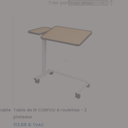
Trier par
Par ordr
inable
Table de lit CORFOU à roulettes - 2
plateaux
113,69 €