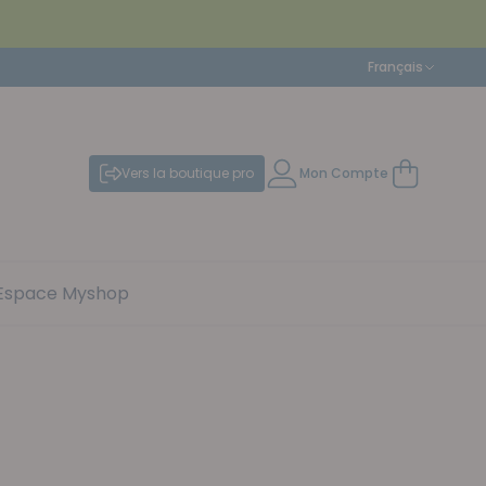
Langue
Français
Vers la boutique pro
Mon Compte
Mon panier
Espace Myshop