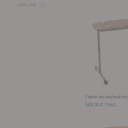
articles
WINNCARE
2
Table de fauteuil in
143,19 €