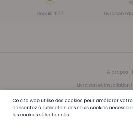
Depuis 1977
Livraison ra
A propos
Livraison et installation
Mission
|
Valeurs
|
Conditions générales
|
Vie 
Ce site web utilise des cookies pour améliorer votre 
consentez à l'utilisation des seuls cookies nécess
PharmaMed - Tél:
+32 (0) 68 64 60 45
- Du Lundi au
les cookies sélectionnés.
© PharmaMed.
Paramètres des cookies
Made by Wimakei