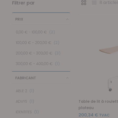
Filtrer par
8
article
Afficher en
Grille
Liste
PRIX
articles
0,00 €
-
100,00 €
2
articles
100,00 €
-
200,00 €
2
articles
200,00 €
-
300,00 €
3
article
300,00 €
-
400,00 €
1
FABRICANT
article
ABLE 2
1
article
Table de lit à roulet
ADVYS
1
plateau
article
IDENTITES
1
200,34 €