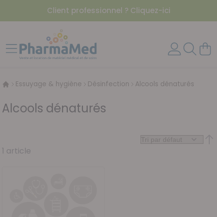
Client professionnel ? Cliquez-ici
Aller au contenu
Affichage navigation
Mon 
Essuyage & hygiène
Désinfection
Alcools dénaturés
Alcools dénaturés
Par
1
article