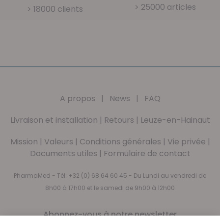
> 25000 articles
> 18000 clients
A propos
|
News
|
FAQ
Livraison et installation
|
Retours
|
Leuze-en-Hainaut
Mission
|
Valeurs
|
Conditions générales
|
Vie privée
|
Documents utiles
|
Formulaire de contact
PharmaMed - Tél:
+32 (0) 68 64 60 45
- Du Lundi au vendredi de
8h00 à 17h00 et le samedi de 9h00 à 12h00
Abonnez-vous à notre newsletter