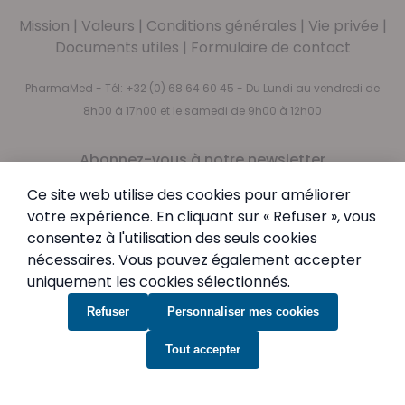
Mission
|
Valeurs
|
Conditions générales
|
Vie privée
|
Documents utiles
|
Formulaire de contact
PharmaMed - Tél:
+32 (0) 68 64 60 45
- Du Lundi au vendredi de
8h00 à 17h00 et le samedi de 9h00 à 12h00
Abonnez-vous à notre newsletter
Newsletter
Inscription à notre newsletter :
Ce site web utilise des cookies pour améliorer
votre expérience. En cliquant sur « Refuser », vous
Inscription
consentez à l'utilisation des seuls cookies
En vous abonnant, vous acceptez notre
Politique de
nécessaires. Vous pouvez également accepter
confidentialité
uniquement les cookies sélectionnés.
Refuser
Personnaliser mes cookies
Tout accepter
© PharmaMed.
Paramètres des cookies