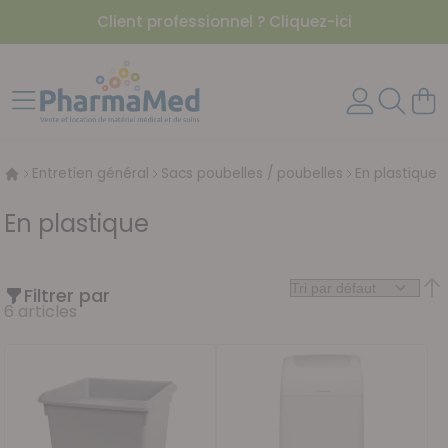
Client professionnel ? Cliquez-ici
Aller au contenu
Affichage navigation
Mon 
Entretien général
Sacs poubelles / poubelles
En plastique
En plastique
Filtrer par
Par
6
articles