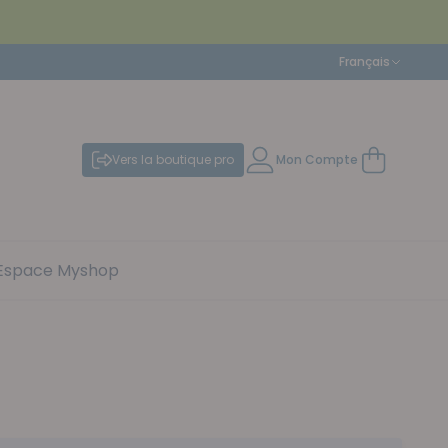
Langue
Français
Vers la boutique pro
Mon Compte
Mon panier
Espace Myshop