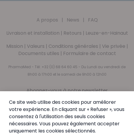
A propos
|
News
|
FAQ
Livraison et installation
|
Retours
|
Leuze-en-Hainaut
Mission
|
Valeurs
|
Conditions générales
|
Vie privée
|
Documents utiles
|
Formulaire de contact
PharmaMed - Tél:
+32 (0) 68 64 60 45
- Du Lundi au vendredi de
8h00 à 17h00 et le samedi de 9h00 à 12h00
Abonnez-vous à notre newsletter
Newsletter
Inscription à notre newsletter :
Ce site web utilise des cookies pour améliorer
votre expérience. En cliquant sur « Refuser », vous
Inscription
consentez à l'utilisation des seuls cookies
En vous abonnant, vous acceptez notre
Politique de
nécessaires. Vous pouvez également accepter
confidentialité
uniquement les cookies sélectionnés.