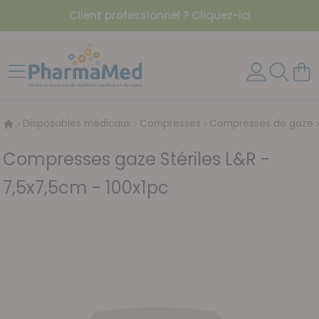
Client professionnel ? Cliquez-ici
Aller au contenu
Affichage navigation
Mon 
Disposables médicaux
Compresses
Compresses de gaze
Compresses gaze Stériles L&R -
7,5x7,5cm - 100x1pc