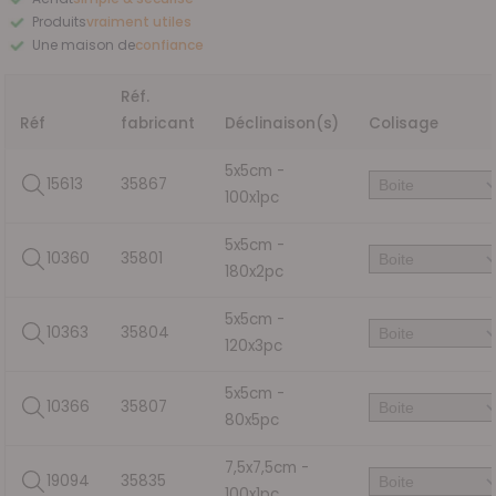
magasin.
Paiement en ligne ou en magasin. Vos données sont protégées.
Produits
vraiment utiles
Des solutions pensées pour le soin à domicile, la mobilité et le confort.
Une maison de
confiance
Présents depuis 1977, avec une équipe proche de vous ici en Belgique.
Réf.
Réf
fabricant
Déclinaison(s)
Colisage
5x5cm -
15613
35867
100x1pc
5x5cm -
10360
35801
180x2pc
5x5cm -
10363
35804
120x3pc
5x5cm -
10366
35807
80x5pc
7,5x7,5cm -
19094
35835
100x1pc