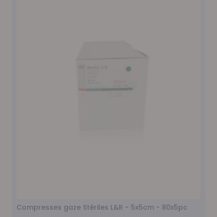
Compresses gaze Stériles L&R - 5x5cm - 80x5pc