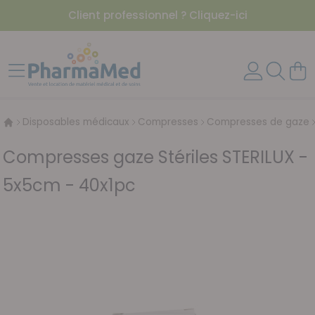
Client professionnel ? Cliquez-ici
Aller au contenu
Affichage navigation
Mon 
Disposables médicaux
Compresses
Compresses de gaze
Compresses gaze Stériles STERILUX -
5x5cm - 40x1pc