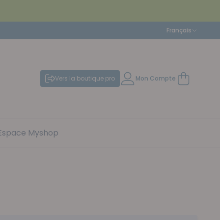
Langue
Français
Vers la boutique pro
Mon Compte
Mon panier
Espace Myshop