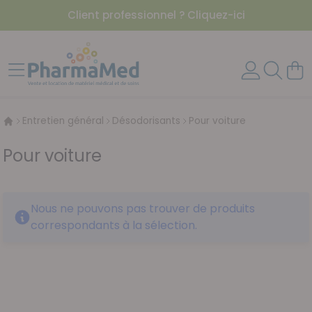
Client professionnel ? Cliquez-ici
Aller au contenu
Affichage navigation
Mon 
Entretien général
Désodorisants
Pour voiture
Pour voiture
Nous ne pouvons pas trouver de produits
correspondants à la sélection.