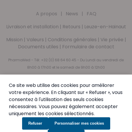
A propos
|
News
|
FAQ
Livraison et installation
|
Retours
|
Leuze-en-Hainaut
Mission
|
Valeurs
|
Conditions générales
|
Vie privée
|
Documents utiles
|
Formulaire de contact
PharmaMed - Tél:
+32 (0) 68 64 60 45
- Du Lundi au vendredi de
8h00 à 17h00 et le samedi de 9h00 à 12h00
Abonnez-vous à notre newsletter
Ce site web utilise des cookies pour améliorer
votre expérience. En cliquant sur « Refuser », vous
Newsletter
Inscription à notre newsletter :
consentez à l'utilisation des seuls cookies
Inscription
nécessaires. Vous pouvez également accepter
uniquement les cookies sélectionnés.
En vous abonnant, vous acceptez notre
Politique de
confidentialité
Refuser
Personnaliser mes cookies