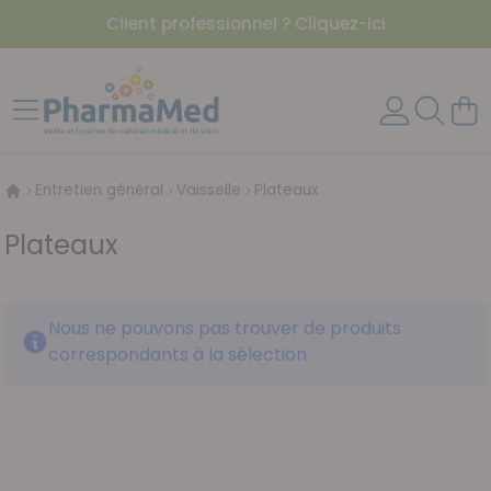
Client professionnel ? Cliquez-ici
Aller au contenu
Affichage navigation
Mon 
Entretien général
Vaisselle
Plateaux
Plateaux
Nous ne pouvons pas trouver de produits
correspondants à la sélection.