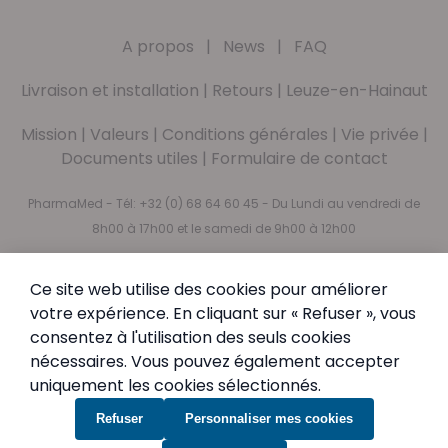
A propos
|
News
|
FAQ
Livraison et installation
|
Retours
|
Leuze-en-Hainaut
Mission
|
Valeurs
|
Conditions générales
|
Vie privée
|
Documents utiles
|
Formulaire de contact
PharmaMed - Tél:
+32 (0) 68 64 60 45
- Du Lundi au vendredi de
8h00 à 17h00 et le samedi de 9h00 à 12h00
Abonnez-vous à notre newsletter
Ce site web utilise des cookies pour améliorer
votre expérience. En cliquant sur « Refuser », vous
Newsletter
Inscription à notre newsletter :
consentez à l'utilisation des seuls cookies
Inscription
nécessaires. Vous pouvez également accepter
uniquement les cookies sélectionnés.
En vous abonnant, vous acceptez notre
Politique de
confidentialité
Refuser
Personnaliser mes cookies