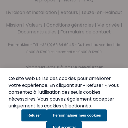
Livraison et installation
|
Retours
|
Leuze-en-Hainaut
Mission
|
Valeurs
|
Conditions générales
|
Vie privée
|
Documents utiles
|
Formulaire de contact
PharmaMed - Tél:
+32 (0) 68 64 60 45
- Du Lundi au vendredi de
8h00 à 17h00 et le samedi de 9h00 à 12h00
Abonnez-vous à notre newsletter
Newsletter
Inscription à notre newsletter :
Ce site web utilise des cookies pour améliorer
votre expérience. En cliquant sur « Refuser », vous
Inscription
consentez à l'utilisation des seuls cookies
En vous abonnant, vous acceptez notre
Politique de
nécessaires. Vous pouvez également accepter
confidentialité
uniquement les cookies sélectionnés.
Refuser
Personnaliser mes cookies
Tout accepter