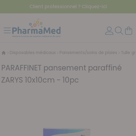
Client professionnel ? Cliquez-ici
Aller au contenu
Affichage navigation
Mon 
Disposables médicaux
Pansements/soins de plaies
Tulle g
PARAFFINET pansement paraffiné
ZARYS 10x10cm - 10pc